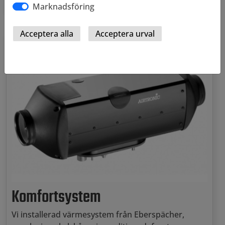
Marknadsföring
Komfortsystem
Vi installerad värmesystem från Eberspächer,