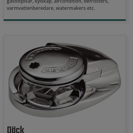
gasolspisar, kylskåp, aircondition, defrosters,
varmvattenberedare, watermakers etc.
Däck