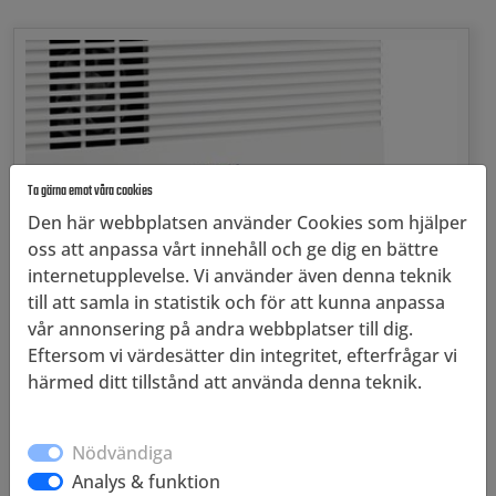
Ta gärna emot våra cookies
Den här webbplatsen använder Cookies som hjälper
oss att anpassa vårt innehåll och ge dig en bättre
internetupplevelse. Vi använder även denna teknik
till att samla in statistik och för att kunna anpassa
vår annonsering på andra webbplatser till dig.
Eftersom vi värdesätter din integritet, efterfrågar vi
Bränsleceller
härmed ditt tillstånd att använda denna teknik.
Vi installera Efoy 12V och 24V bränsleceller och för
högre effekter i 24V system arbetar vi även med
Nödvändiga
SerEnergy.
Analys & funktion